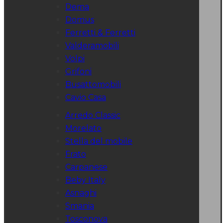
Dema
Domus
Ferretti & Ferretti
Valderamobili
Volpi
Grifoni
Busattomobili
Cavio Casa
Arredo Classic
Morelato
Stella del mobile
Frato
Carpanese
Beby Italy
Asnaghi
Smania
Tosconova