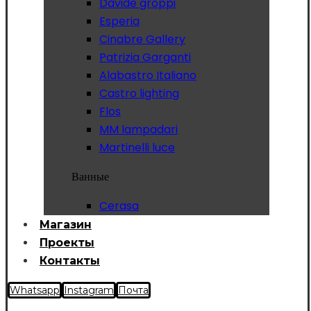
Davide groppi
Esperia
Cinabre Gallery
Patrizia Garganti
Alabastro Italiano
Castro lighting
Flos
MM lampadari
Martinelli luce
Ванные
Cerasa
Магазин
Проекты
Контакты
Whatsapp
Instagram
Почта