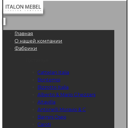
Главная
О нашей компании
Фабрики
Гостиные
Cattelan Italia
Bontempi
Bizzotto Italia
Alberto & Mario Ghezzani
Altavilla
Antonelli Moravio & C
Barnini Oseo
Caroti