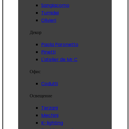
Sangiacomo
Tumidei
Olivieri
Декор
Paola Paronetto
Pinetti
L'atelier de Mr C
Офис
Codutti
Освещение
Terzani
Mechini
K-lighting