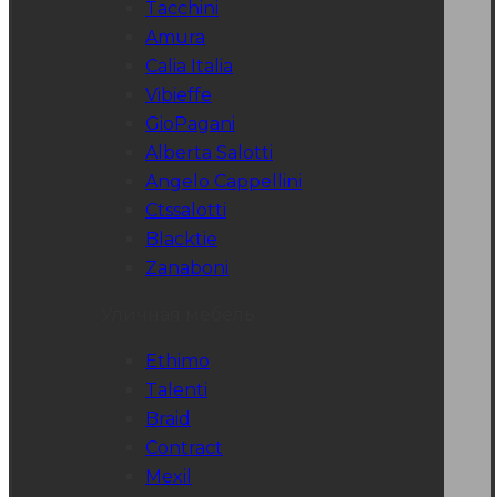
Tacchini
Amura
Calia Italia
Vibieffe
GioPagani
Alberta Salotti
Angelo Cappellini
Ctssalotti
Blacktie
Zanaboni
Уличная мебель
Ethimo
Talenti
Braid
Contract
Mexil