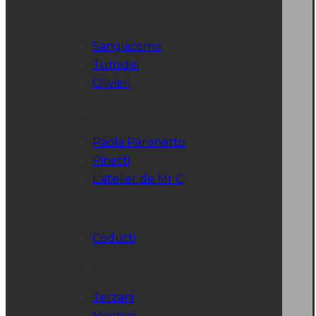
Шкафы
Sangiacomo
Tumidei
Olivieri
Декор
Paola Paronetto
Pinetti
L'atelier de Mr C
Офис
Codutti
Освещение
Terzani
Mechini