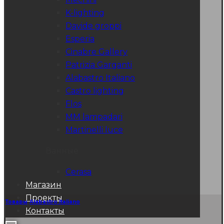
K-lighting
Davide groppi
Esperia
Cinabre Gallery
Patrizia Garganti
Alabastro Italiano
Castro lighting
Flos
MM lampadari
Martinelli luce
Ванные
Cerasa
Магазин
Проекты
Товары
Alabastro Italiano
Контакты