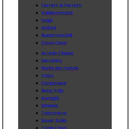
Ferretti & Ferretti
Valderamobili
Volpi
Grifoni
Busattomobili
Cavio Casa
Arredo Classic
Morelato
Stella del mobile
Frato
Carpanese
Beby Italy
Asnaghi
Smania
Tosconova
Sovet Italia
Tonin Casa