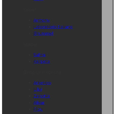
Кухни
Armony
Laboratorio Italiano
Brummel
Ковры
Sahrai
Karpeta
Диваны и кресла
Arketipo
Ulivi
Zanotta
Alivar
Flou