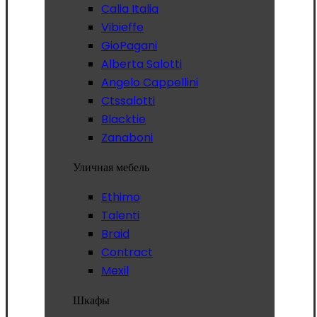
Calia Italia
Vibieffe
GioPagani
Alberta Salotti
Angelo Cappellini
Ctssalotti
Blacktie
Zanaboni
Уличная мебель
Ethimo
Talenti
Braid
Contract
Mexil
Шкафы