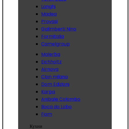
Longhi
Madea
Provasi
Galimberti Nino
Formitalia
Camelgroup
Malerba
Eichholtz
Airnova
Clan milano
Dom Edizioni
Karpa
Anibale Colombo
Boca do Lobo
Fiam
Кухни