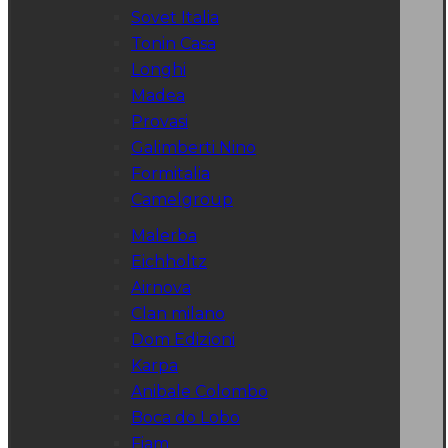
Sovet Italia
Tonin Casa
Longhi
Madea
Provasi
Galimberti Nino
Formitalia
Camelgroup
Malerba
Eichholtz
Airnova
Clan milano
Dom Edizioni
Karpa
Anibale Colombo
Boca do Lobo
Fiam