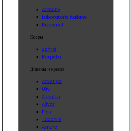
Armony
Laboratorio Italiano
Brummel
Ковры
Sahrai
Karpeta
Диваны и кресла
Arketipo
Ulivi
Zanotta
Alivar
Flou
Tacchini
Amura