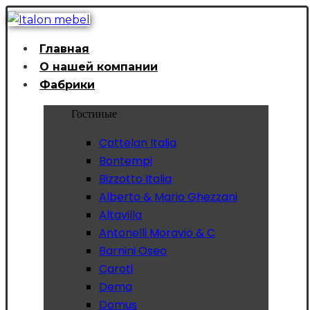
Главная
О нашей компании
Фабрики
Гостиные
Cattelan Italia
Bontempi
Bizzotto Italia
Alberto & Mario Ghezzani
Altavilla
Antonelli Moravio & C
Barnini Oseo
Caroti
Dema
Domus