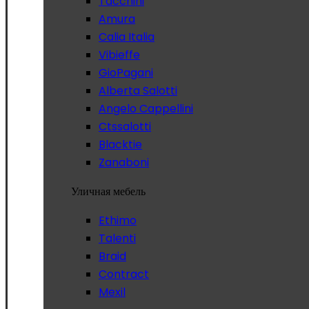
Tacchini
Amura
Calia Italia
Vibieffe
GioPagani
Alberta Salotti
Angelo Cappellini
Ctssalotti
Blacktie
Zanaboni
Уличная мебель
Ethimo
Talenti
Braid
Contract
Mexil