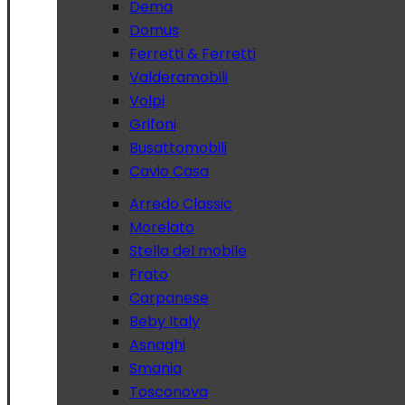
Dema
Domus
Ferretti & Ferretti
Valderamobili
Volpi
Grifoni
Busattomobili
Cavio Casa
Arredo Classic
Morelato
Stella del mobile
Frato
Carpanese
Beby Italy
Asnaghi
Smania
Tosconova