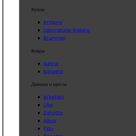
Кухни
Armony
Laboratorio Italiano
Brummel
Ковры
Sahrai
Karpeta
Диваны и кресла
Arketipo
Ulivi
Zanotta
Alivar
Flou