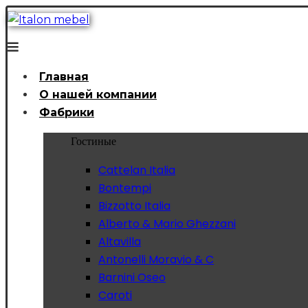
Главная
О нашей компании
Фабрики
Гостиные
Cattelan Italia
Bontempi
Bizzotto Italia
Alberto & Mario Ghezzani
Altavilla
Antonelli Moravio & C
Barnini Oseo
Caroti