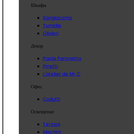
Шкафы
Sangiacomo
Tumidei
Olivieri
Декор
Paola Paronetto
Pinetti
L'atelier de Mr C
Офис
Codutti
Освещение
Terzani
Mechini