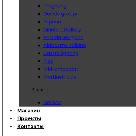
K-lighting
Davide groppi
Esperia
Cinabre Gallery
Patrizia Garganti
Alabastro Italiano
Castro lighting
Flos
MM lampadari
Martinelli luce
Ванные
Cerasa
Магазин
Проекты
Контакты