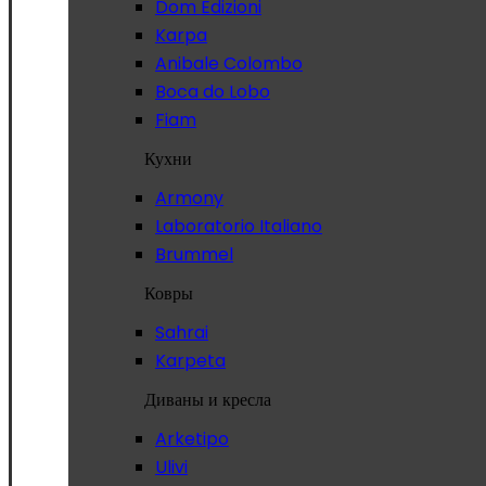
Dom Edizioni
Karpa
Anibale Colombo
Boca do Lobo
Fiam
Кухни
Armony
Laboratorio Italiano
Brummel
Ковры
Sahrai
Karpeta
Диваны и кресла
Arketipo
Ulivi