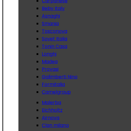
Carpanese
Beby Italy
Asnaghi
Smania
Tosconova
Sovet Italia
Tonin Casa
Longhi
Madea
Provasi
Galimberti Nino
Formitalia
Camelgroup
Malerba
Eichholtz
Airnova
Clan milano