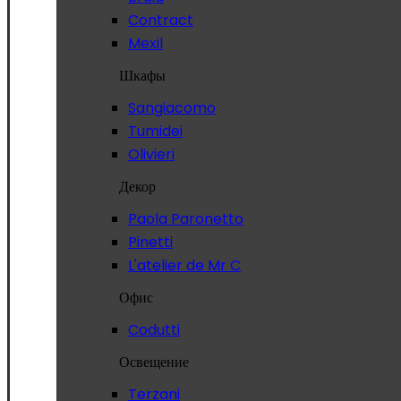
Contract
Mexil
Шкафы
Sangiacomo
Tumidei
Olivieri
Декор
Paola Paronetto
Pinetti
L'atelier de Mr C
Офис
Codutti
Освещение
Terzani