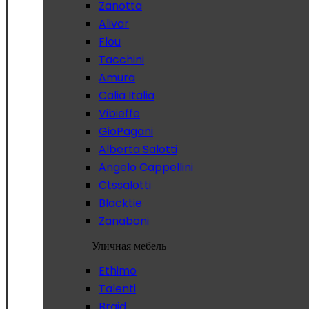
Zanotta
Alivar
Flou
Tacchini
Amura
Calia Italia
Vibieffe
GioPagani
Alberta Salotti
Angelo Cappellini
Ctssalotti
Blacktie
Zanaboni
Уличная мебель
Ethimo
Talenti
Braid