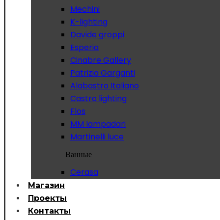
Mechini
K-lighting
Davide groppi
Esperia
Cinabre Gallery
Patrizia Garganti
Alabastro Italiano
Castro lighting
Flos
MM lampadari
Martinelli luce
Ванные
Cerasa
Магазин
Проекты
Контакты